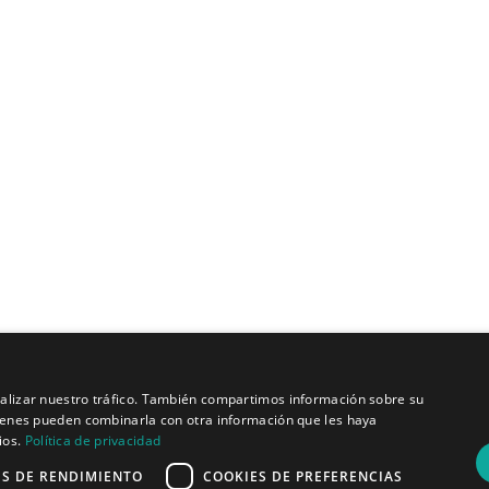
Quiénes somos
analizar nuestro tráfico. También compartimos información sobre su
Misión y visión
quienes pueden combinarla con otra información que les haya
Política de privacidad
ios.
Política de privacidad
ES DE RENDIMIENTO
COOKIES DE PREFERENCIAS