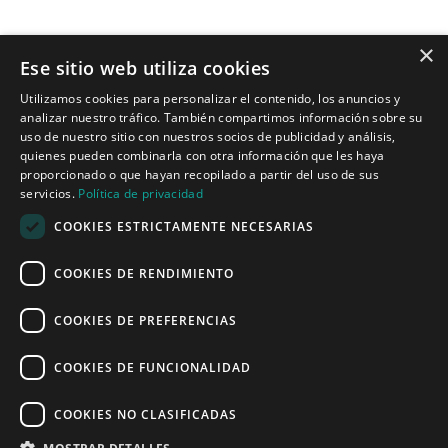
×
Ese sitio web utiliza cookies
Tecnologías para ingeniería acústica
Utilizamos cookies para personalizar el contenido, los anuncios y
analizar nuestro tráfico. También compartimos información sobre su
Inicio
uso de nuestro sitio con nuestros socios de publicidad y análisis,
Aplicaciones
quienes pueden combinarla con otra información que les haya
Productos
proporcionado o que hayan recopilado a partir del uso de sus
Noticias
servicios.
Política de privacidad
COOKIES ESTRICTAMENTE NECESARIAS
Quiénes somos
COOKIES DE RENDIMIENTO
Misión y visión
Política de privacidad
COOKIES DE PREFERENCIAS
COOKIES DE FUNCIONALIDAD
Linked
Y
COOKIES NO CLASIFICADAS