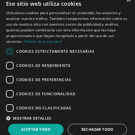
Ese sitio web utiliza cookies
Tecnologías para ingeniería acústica
Utilizamos cookies para personalizar el contenido, los anuncios y
analizar nuestro tráfico. También compartimos información sobre su
Inicio
uso de nuestro sitio con nuestros socios de publicidad y análisis,
Aplicaciones
quienes pueden combinarla con otra información que les haya
Productos
proporcionado o que hayan recopilado a partir del uso de sus
Noticias
servicios.
Política de privacidad
COOKIES ESTRICTAMENTE NECESARIAS
Quiénes somos
COOKIES DE RENDIMIENTO
Misión y visión
Política de privacidad
COOKIES DE PREFERENCIAS
COOKIES DE FUNCIONALIDAD
Linked
Y
COOKIES NO CLASIFICADAS
MOSTRAR DETALLES
ACEPTAR TODO
RECHAZAR TODO