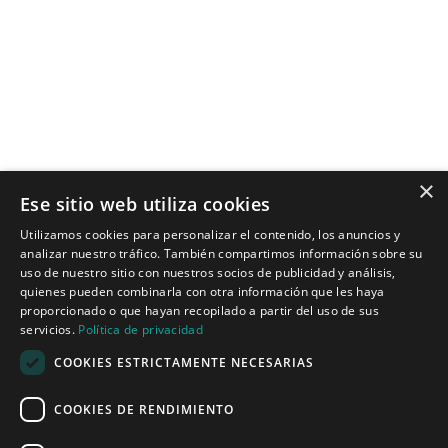
×
Ese sitio web utiliza cookies
Tecnologías para ingeniería acústica
Utilizamos cookies para personalizar el contenido, los anuncios y
analizar nuestro tráfico. También compartimos información sobre su
Inicio
uso de nuestro sitio con nuestros socios de publicidad y análisis,
Aplicaciones
quienes pueden combinarla con otra información que les haya
Productos
proporcionado o que hayan recopilado a partir del uso de sus
Noticias
servicios.
Política de privacidad
COOKIES ESTRICTAMENTE NECESARIAS
Quiénes somos
COOKIES DE RENDIMIENTO
Misión y visión