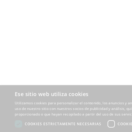
Ese sitio web utiliza cookies
Utilizamos cookies para personalizar el contenido, los anuncios y 
uso de nuestro sitio con nuestros socios de publicidad y análisis, 
proporcionado o que hayan recopilado a partir del uso de sus servic
COOKIES ESTRICTAMENTE NECESARIAS
COOKI