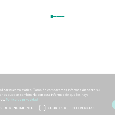
analizar nuestro tráfico. También compartimos información sobre su
quienes pueden combinarla con otra información que les haya
ios.
Política de privacidad
ES DE RENDIMIENTO
COOKIES DE PREFERENCIAS