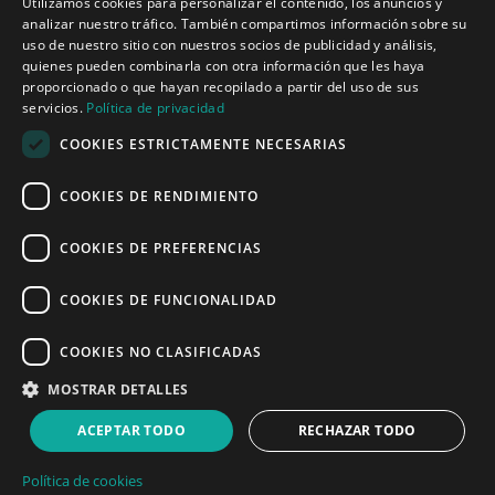
Utilizamos cookies para personalizar el contenido, los anuncios y
analizar nuestro tráfico. También compartimos información sobre su
Inicio
uso de nuestro sitio con nuestros socios de publicidad y análisis,
Aplicaciones
quienes pueden combinarla con otra información que les haya
Productos
proporcionado o que hayan recopilado a partir del uso de sus
Noticias
servicios.
Política de privacidad
COOKIES ESTRICTAMENTE NECESARIAS
Quiénes somos
COOKIES DE RENDIMIENTO
Misión y visión
Política de privacidad
COOKIES DE PREFERENCIAS
COOKIES DE FUNCIONALIDAD
Linked
Y
COOKIES NO CLASIFICADAS
MOSTRAR DETALLES
ACEPTAR TODO
RECHAZAR TODO
© 2008 - 2026 Sound of Numbers SL
Política de cookies