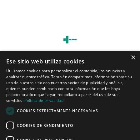
×
Ese sitio web utiliza cookies
Tecnologías para ingeniería acústica
Utilizamos cookies para personalizar el contenido, los anuncios y
analizar nuestro tráfico. También compartimos información sobre su
Inicio
uso de nuestro sitio con nuestros socios de publicidad y análisis,
Aplicaciones
quienes pueden combinarla con otra información que les haya
Productos
proporcionado o que hayan recopilado a partir del uso de sus
Noticias
servicios.
Política de privacidad
COOKIES ESTRICTAMENTE NECESARIAS
Quiénes somos
COOKIES DE RENDIMIENTO
Misión y visión
Política de privacidad