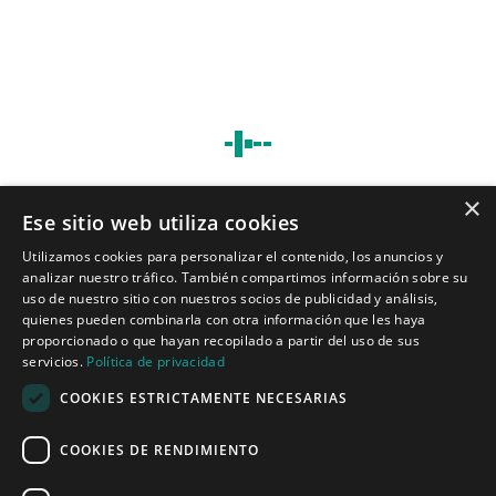
Evaluación comparativa
×
Ese sitio web utiliza cookies
Tecnologías para ingeniería acústica
Utilizamos cookies para personalizar el contenido, los anuncios y
analizar nuestro tráfico. También compartimos información sobre su
Inicio
uso de nuestro sitio con nuestros socios de publicidad y análisis,
Aplicaciones
quienes pueden combinarla con otra información que les haya
Productos
proporcionado o que hayan recopilado a partir del uso de sus
Noticias
servicios.
Política de privacidad
COOKIES ESTRICTAMENTE NECESARIAS
Quiénes somos
COOKIES DE RENDIMIENTO
Misión y visión