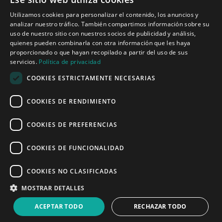
Tecnologías para ingeniería acústica
Utilizamos cookies para personalizar el contenido, los anuncios y
analizar nuestro tráfico. También compartimos información sobre su
Inicio
uso de nuestro sitio con nuestros socios de publicidad y análisis,
Aplicaciones
quienes pueden combinarla con otra información que les haya
Productos
proporcionado o que hayan recopilado a partir del uso de sus
Noticias
servicios.
Política de privacidad
COOKIES ESTRICTAMENTE NECESARIAS
Quiénes somos
COOKIES DE RENDIMIENTO
Misión y visión
Política de privacidad
COOKIES DE PREFERENCIAS
COOKIES DE FUNCIONALIDAD
Linked
Y
COOKIES NO CLASIFICADAS
MOSTRAR DETALLES
ACEPTAR TODO
RECHAZAR TODO
© 2008 - 2026 Sound of Numbers SL