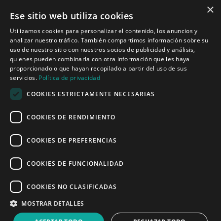
×
Ese sitio web utiliza cookies
Tecnologías para ingeniería acústica
Utilizamos cookies para personalizar el contenido, los anuncios y
analizar nuestro tráfico. También compartimos información sobre su
Inicio
uso de nuestro sitio con nuestros socios de publicidad y análisis,
Aplicaciones
quienes pueden combinarla con otra información que les haya
Productos
proporcionado o que hayan recopilado a partir del uso de sus
Noticias
servicios.
Política de privacidad
COOKIES ESTRICTAMENTE NECESARIAS
Quiénes somos
COOKIES DE RENDIMIENTO
Misión y visión
Política de privacidad
COOKIES DE PREFERENCIAS
COOKIES DE FUNCIONALIDAD
Linked
Y
COOKIES NO CLASIFICADAS
MOSTRAR DETALLES